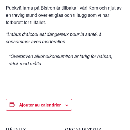
Pubkvällarna på Bistron är tillbaka i vår! Kom och njut av
en trevlig stund över ett glas och tilltugg som vi har
förberett för tillfället.
*L’abus d’alcool est dangereux pour la santé, à
consommer avec modération.
*Överdriven alkoholkonsumtion är farlig för hälsan,
drick med måtta.
Ajouter au calendrier
DÉTAILS
ORGANISATEUR