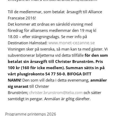
Till de medlemmar, som betalat årsavgift till Alliance
Francaise 2016!
Det kommer att ordnas en särskild visning med
föredrag för alliansens medlemmar den 19 maj kl
18.00 – efter stängningsdags. Se mer info på
www.monet-cezanne.se
Destination Halmstad:
Visningen sker på svenska, så man kan ta med gäster.
Vi
subventionerar biljetterna vid detta tillfälle
för den som
betalat sin årsavgift till Christer Brunström.
Pris
100 kr (160 för icke medlem). Summan sätts in på
vårt plusgirokonto 54 77 50-0. BIFOGA DITT
NAMN!
Den som vill delta i detta evenemang,
anmäler
sig snarast
till Christer
Brunström;
christer.brunstrom@telia.com
och sätter
samtidigt in pengar. Anmälan är giltig därefter.
Programme printemps 2026